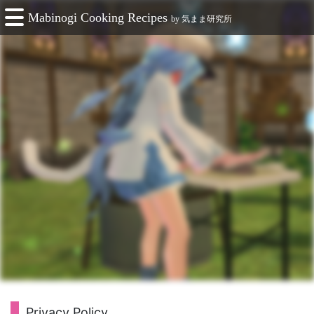
Mabinogi Cooking Recipes
by
気まま研究所
Privacy Policy