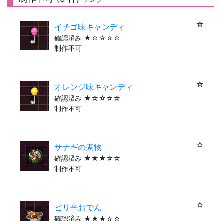
☆
イチゴ味キャンディ
確認済み ★☆☆☆☆
制作不可
☆
オレンジ味キャンディ
確認済み ★☆☆☆☆
制作不可
☆
サナギの煮物
確認済み ★★★☆☆
制作不可
☆
ピリ辛おでん
確認済み ★★★☆☆