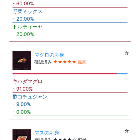
60.00%
野菜ミックス
20.00%
トルティーヤ
20.00%
☆
マグロの刺身
確認済み
★★★★★ 最高
キハダマグロ
91.00%
酢コチュジャン
9.00%
0.00%
☆
マスの刺身
確認済み ★★★★☆ 究極