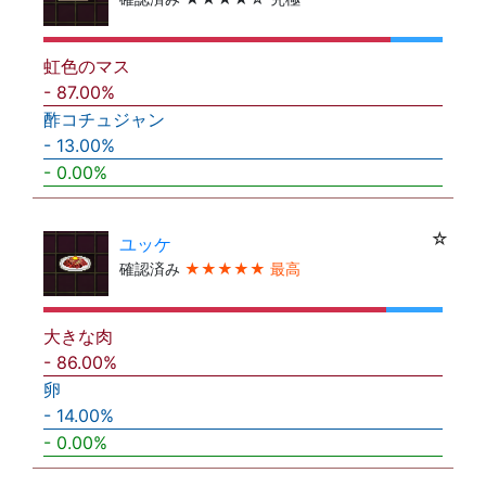
虹色のマス
87.00%
酢コチュジャン
13.00%
0.00%
☆
ユッケ
確認済み
★★★★★ 最高
大きな肉
86.00%
卵
14.00%
0.00%