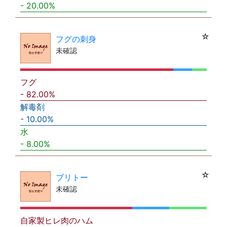
20.00%
☆
フグの刺身
未確認
フグ
82.00%
解毒剤
10.00%
水
8.00%
☆
ブリトー
未確認
自家製ヒレ肉のハム