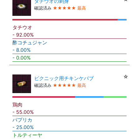
タチウオの刺身
確認済み
★★★★★ 最高
タチウオ
92.00%
酢コチュジャン
8.00%
0.00%
☆
ピクニック用チキンケバブ
確認済み
★★★★★ 最高
鶏肉
55.00%
パプリカ
25.00%
トルティーヤ