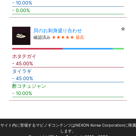
10.00%
0.00%
☆
貝のお刺身盛り合わせ
確認済み
★★★★★ 最高
ホタテガイ
45.00%
タイラギ
45.00%
酢コチュジャン
10.00%
サイト内に登場するマビノギコンテンツはNEXON Korea Corporationに帰属
します。