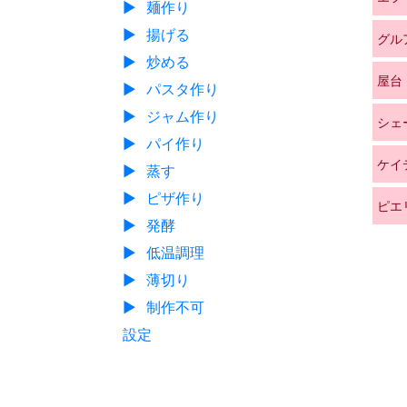
▶
麺作り
▶
揚げる
グル
▶
炒める
屋台
▶
パスタ作り
▶
ジャム作り
シェ
▶
パイ作り
ケイ
▶
蒸す
▶
ピザ作り
ピエ
▶
発酵
▶
低温調理
▶
薄切り
▶
制作不可
設定