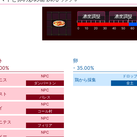
0
10
20
30
40
50
60
ト
卵
.00%
35.00%
NPC
ドロッ
ニス
鶏から採集
ダンバートン
全土
NPC
スト
バレス
NPC
イ
コール村
NPC
ニテス
フィリア
NPC
ィー