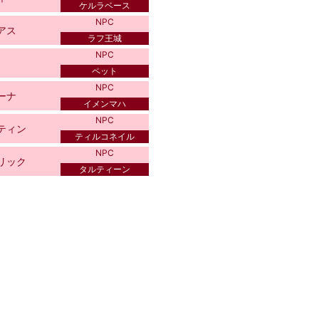
ケルラベース
NPC
アス
ラフ王城
NPC
ペット
NPC
ーナ
イメンマハ
NPC
ティン
ティルコネイル
NPC
リック
タルティーン