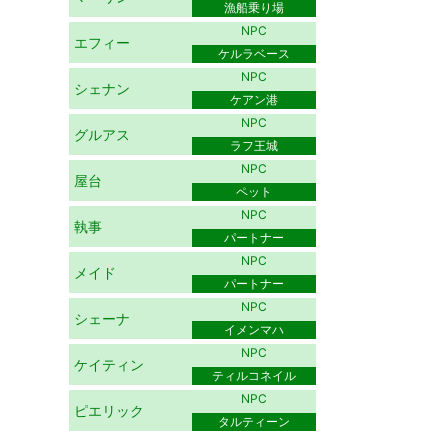
漁船乗り場
NPC
エフィー
ケルラベース
NPC
シェナン
ケアン港
NPC
グルアス
ラフ王城
NPC
屋台
ペット
NPC
執事
パートナー
NPC
メイド
パートナー
NPC
シェーナ
イメンマハ
NPC
ケイティン
ティルコネイル
NPC
ピエリック
タルティーン