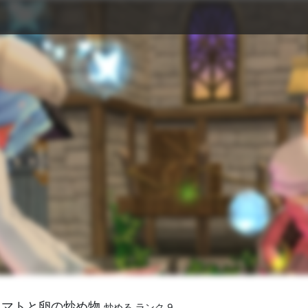
トマトと卵の炒め物
炒める ランク 9