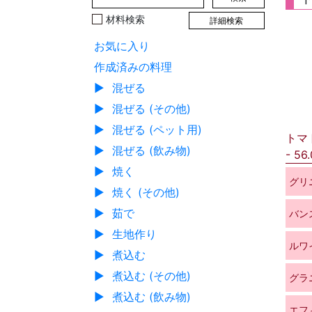
材料検索
詳細検索
お気に入り
作成済みの料理
▶
混ぜる
▶
混ぜる (その他)
▶
混ぜる (ペット用)
トマ
▶
混ぜる (飲み物)
56
▶
焼く
グリ
▶
焼く (その他)
▶
茹で
バン
▶
生地作り
ルワ
▶
煮込む
▶
煮込む (その他)
グラ
▶
煮込む (飲み物)
エフ