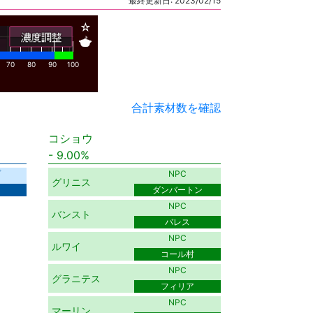
最終更新日: 2023/02/15
☆
🍲
70
80
90
100
合計素材数を確認
コショウ
9.00%
プ
NPC
グリニス
ダンバートン
NPC
バンスト
バレス
NPC
ルワイ
コール村
NPC
グラニテス
フィリア
NPC
マーリン