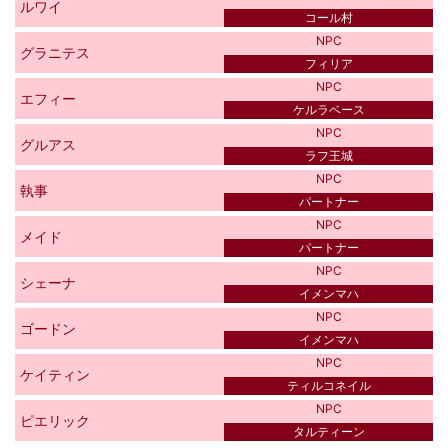
ルワイ
コール村
NPC
グラニテス
フィリア
NPC
エフィー
ケルラベース
NPC
グルアス
ラフ王城
NPC
執事
パートナー
NPC
メイド
パートナー
NPC
シェーナ
イメンマハ
NPC
ゴードン
イメンマハ
NPC
ケイティン
ティルコネイル
NPC
ピエリック
タルティーン