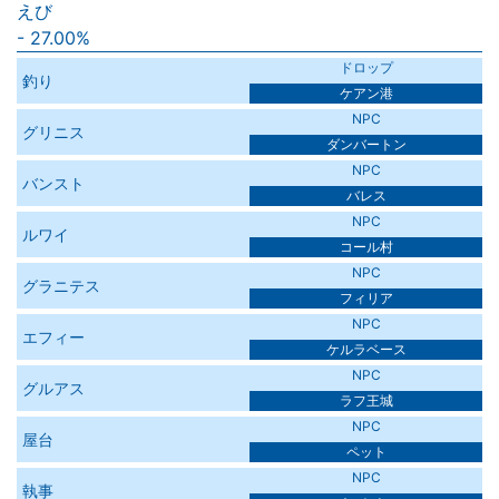
えび
27.00%
ドロップ
釣り
ケアン港
NPC
グリニス
ダンバートン
NPC
バンスト
バレス
NPC
ルワイ
コール村
NPC
グラニテス
フィリア
NPC
エフィー
ケルラベース
NPC
グルアス
ラフ王城
NPC
屋台
ペット
NPC
執事