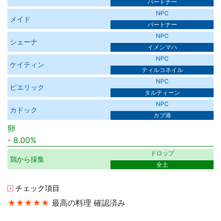
パートナー
NPC
メイド
パートナー
NPC
シェーナ
イメンマハ
NPC
ケイティン
ティルコネイル
NPC
ピエリック
タルティーン
NPC
カドック
カブ港
卵
8.00%
ドロップ
鶏から採集
全土
チェック項目
★★★★★
最高の料理 確認済み