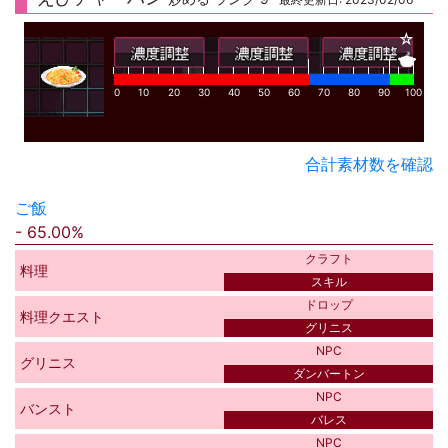
☆
🍲
0
10
20
30
40
50
60
70
80
90
100
合計素材数を確認
ご飯
65.00%
クラフト
料理
スキル
ドロップ
料理クエスト
グリニス
NPC
グリニス
ダンバートン
NPC
バンスト
バレス
NPC