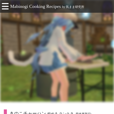
Mabinogi Cooking Recipes
by
気まま研究所
きのこチャーハン
炒める ランク 9
最終更新日: