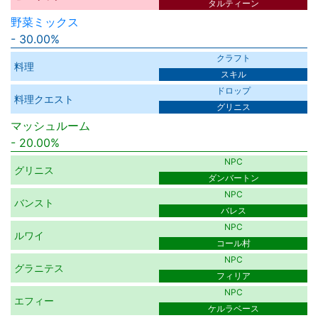
タルティーン
野菜ミックス
30.00%
クラフト
料理
スキル
ドロップ
料理クエスト
グリニス
マッシュルーム
20.00%
NPC
グリニス
ダンバートン
NPC
バンスト
バレス
NPC
ルワイ
コール村
NPC
グラニテス
フィリア
NPC
エフィー
ケルラベース