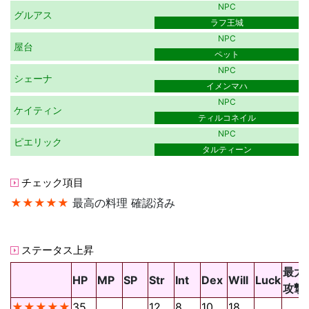
NPC
グルアス
ラフ王城
NPC
屋台
ペット
NPC
シェーナ
イメンマハ
NPC
ケイティン
ティルコネイル
NPC
ピエリック
タルティーン
チェック項目
★★★★★
最高の料理 確認済み
ステータス上昇
最大
HP
MP
SP
Str
Int
Dex
Will
Luck
攻撃
★★★★★
35
12
8
10
18