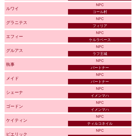
NPC
ルワイ
コール村
NPC
グラニテス
フィリア
NPC
エフィー
ケルラベース
NPC
グルアス
ラフ王城
NPC
執事
パートナー
NPC
メイド
パートナー
NPC
シェーナ
イメンマハ
NPC
ゴードン
イメンマハ
NPC
ケイティン
ティルコネイル
NPC
ピエリック