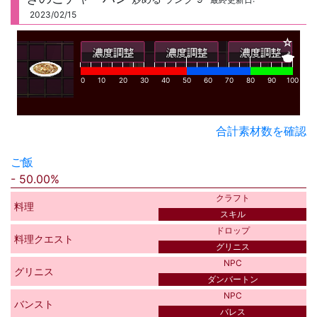
2023/02/15
☆
🍲
0
10
20
30
40
50
60
70
80
90
100
合計素材数を確認
ご飯
50.00%
クラフト
料理
スキル
ドロップ
料理クエスト
グリニス
NPC
グリニス
ダンバートン
NPC
バンスト
バレス