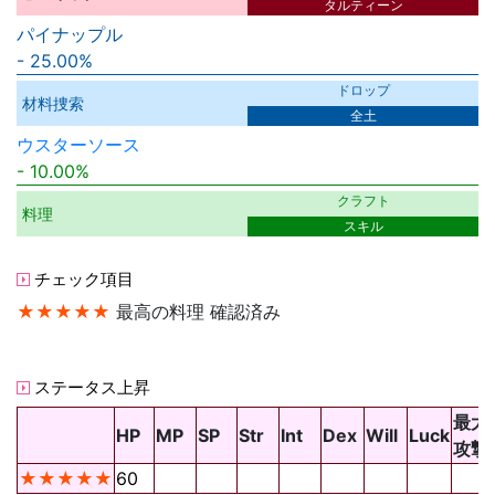
タルティーン
パイナップル
25.00%
ドロップ
材料捜索
全土
ウスターソース
10.00%
クラフト
料理
スキル
チェック項目
★★★★★
最高の料理 確認済み
ステータス上昇
最大
HP
MP
SP
Str
Int
Dex
Will
Luck
攻撃
★★★★★
60