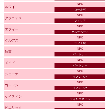
NPC
ルワイ
コール村
NPC
グラニテス
フィリア
NPC
エフィー
ケルラベース
NPC
グルアス
ラフ王城
NPC
執事
パートナー
NPC
メイド
パートナー
NPC
シェーナ
イメンマハ
NPC
ゴードン
イメンマハ
NPC
ケイティン
ティルコネイル
NPC
ピエリック