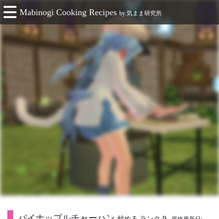
Mabinogi Cooking Recipes
by
気まま研究所
パイナップルチャーハン
炒める ランク 9
最終更新日: