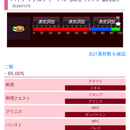
2024/11/15
☆
🍲
0
10
20
30
40
50
60
70
80
90
100
合計素材数を確認
ご飯
65.00%
クラフト
料理
スキル
ドロップ
料理クエスト
グリニス
NPC
グリニス
ダンバートン
NPC
バンスト
バレス