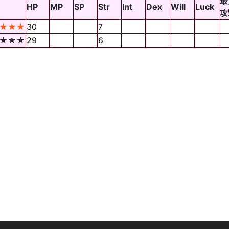
最
HP
MP
SP
Str
Int
Dex
Will
Luck
攻
★★★
30
7
★★★
29
6