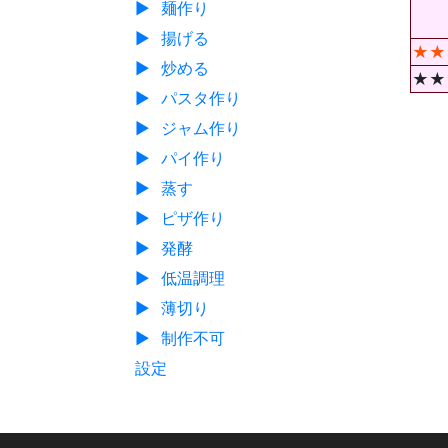
▶
麺作り
▶
揚げる
★★
▶
炒める
★★
▶
パスタ作り
▶
ジャム作り
▶
パイ作り
▶
蒸す
▶
ピザ作り
▶
発酵
▶
低温調理
▶
薄切り
▶
制作不可
設定