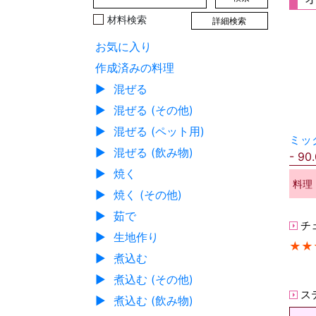
材料検索
詳細検索
お気に入り
作成済みの料理
▶
混ぜる
▶
混ぜる (その他)
▶
混ぜる (ペット用)
ミッ
▶
混ぜる (飲み物)
90
▶
焼く
料理
▶
焼く (その他)
▶
茹で
チ
▶
生地作り
★★
▶
煮込む
▶
煮込む (その他)
ス
▶
煮込む (飲み物)