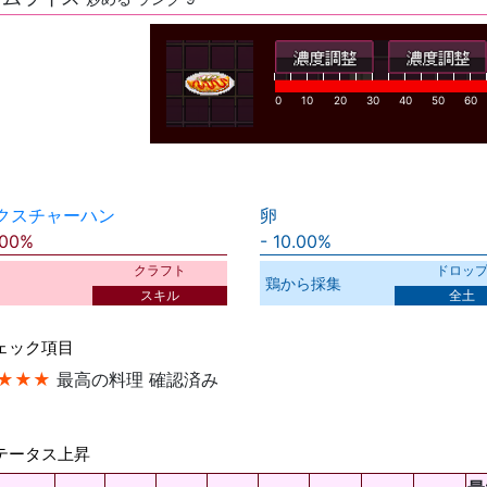
0
10
20
30
40
50
60
クスチャーハン
卵
.00%
10.00%
クラフト
ドロッ
鶏から採集
スキル
全土
ェック項目
★★★
最高の料理 確認済み
テータス上昇