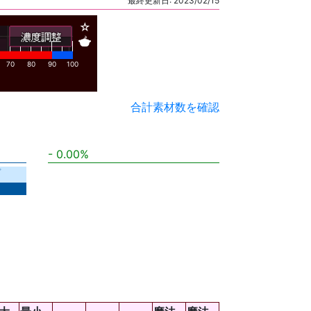
最終更新日: 2023/02/15
☆
🍲
70
80
90
100
合計素材数を確認
0.00%
プ