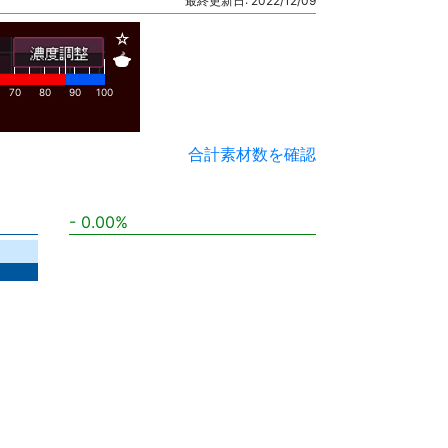
最終更新日: 2022/12/09
☆
🍲
70
80
90
100
合計素材数を確認
0.00%
ト