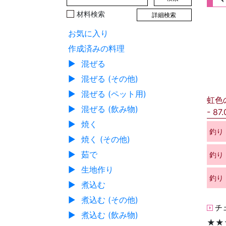
材料検索
詳細検索
お気に入り
作成済みの料理
▶
混ぜる
▶
混ぜる (その他)
▶
混ぜる (ペット用)
虹色
▶
混ぜる (飲み物)
87
▶
焼く
釣り
▶
焼く (その他)
▶
茹で
釣り
▶
生地作り
釣り
▶
煮込む
▶
煮込む (その他)
チ
▶
煮込む (飲み物)
★★