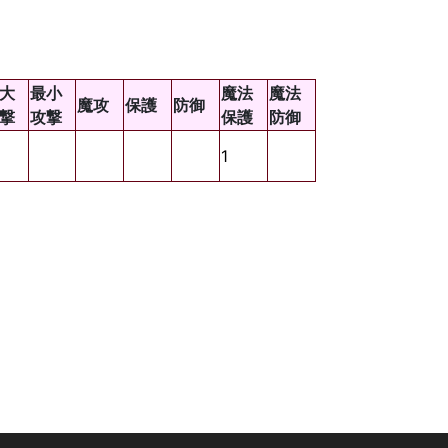
大
最小
魔法
魔法
魔攻
保護
防御
撃
攻撃
保護
防御
1