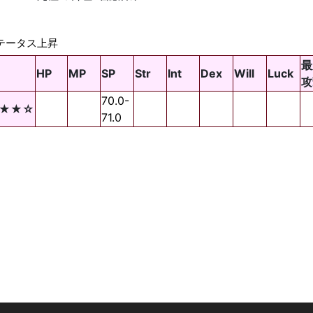
テータス上昇
最
HP
MP
SP
Str
Int
Dex
Will
Luck
攻
70.0-
★★☆
71.0