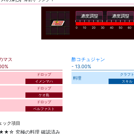
0
10
20
30
40
50
60
のマス
酢コチュジャン
.00%
13.00%
ドロップ
クラフ
料理
イメンマハ
スキル
ドロップ
ケオ島
ドロップ
ベルファスト
ェック項目
★★☆ 究極の料理 確認済み