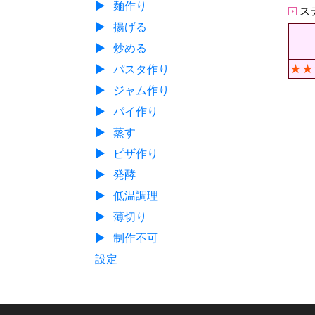
▶
麺作り
ス
▶
揚げる
▶
炒める
▶
パスタ作り
★★
▶
ジャム作り
▶
パイ作り
▶
蒸す
▶
ピザ作り
▶
発酵
▶
低温調理
▶
薄切り
▶
制作不可
設定