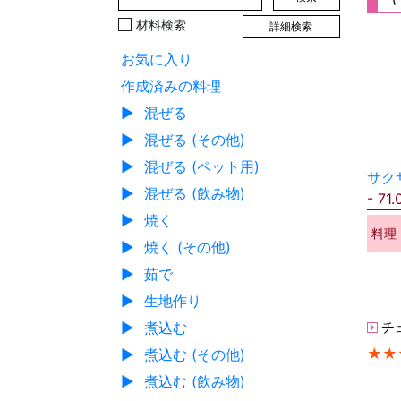
材料検索
詳細検索
お気に入り
作成済みの料理
▶
混ぜる
▶
混ぜる (その他)
▶
混ぜる (ペット用)
サク
▶
混ぜる (飲み物)
71.
▶
焼く
料理
▶
焼く (その他)
▶
茹で
▶
生地作り
チ
▶
煮込む
★★
▶
煮込む (その他)
▶
煮込む (飲み物)