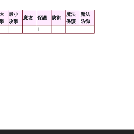
大
最小
魔法
魔法
魔攻
保護
防御
撃
攻撃
保護
防御
1