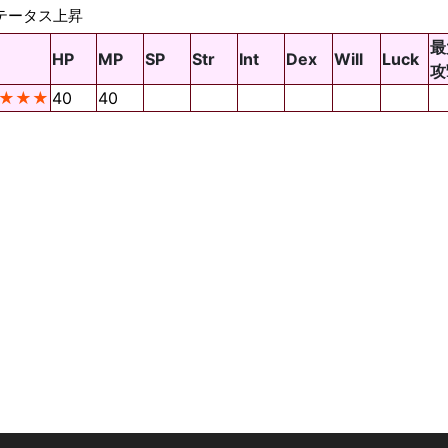
テータス上昇
最
HP
MP
SP
Str
Int
Dex
Will
Luck
攻
★★★
40
40