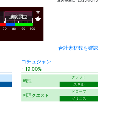
最終更新日: 2025/06/13
☆
🍲
70
80
90
100
合計素材数を確認
コチュジャン
19.00%
ト
クラフト
料理
スキル
ドロップ
料理クエスト
グリニス